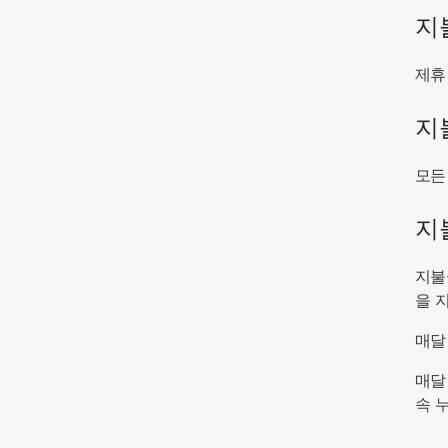
지
제휴
지
모든
지
지불
을 
매달
매달
속 