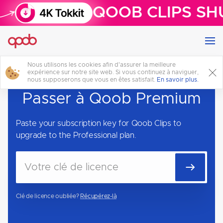
QOOB CLIPS SH
Nous utilisons les cookies afin d'assurer la meilleure
expérience sur notre site web. Si vous continuez à naviguer,
nous supposerons que vous en êtes satisfait.
En savoir plus.
Passer à Qoob Premium
Paste your subscription key for Qoob Clips to
upgrade to the Professional plan.
Clé de licence oubliée?
Récupérez-là